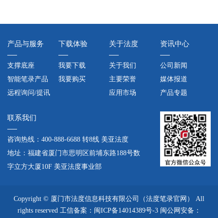
产品与服务
下载体验
关于法度
资讯中心
支撑底座
我要下载
关于我们
公司新闻
智能笔录产品
我要购买
主要荣誉
媒体报道
远程询问/提讯
应用市场
产品专题
产品
执法智能辅助
成功案例
行业动态
联系我们
工具
案件快办系统
企业文化
法律法规
综合执法系统
咨询热线：400-888-6688 转8线 美亚法度
文书电子化产
地址：福建省厦门市思明区前埔东路188号数
品
智慧派出所产
字立方大厦10F 美亚法度事业部
品
现场执法办案
设备
执法办案辅助
Copyright © 厦门市法度信息科技有限公司（法度笔录官网） All
设备
rights reserved
工信备案：
闽ICP备14014389号-3
闽公网安备：